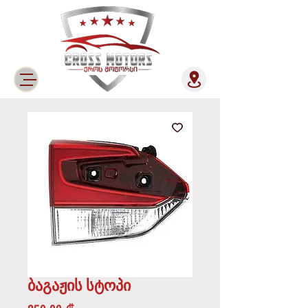
ბაგაჟის სტოპი