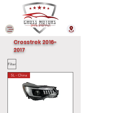
Crosstrek
2016-
2017
Filter
SL - China