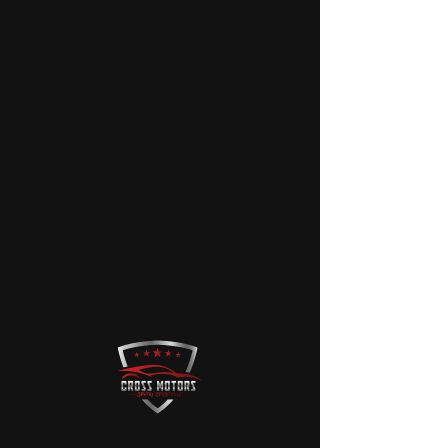
კაპოტი